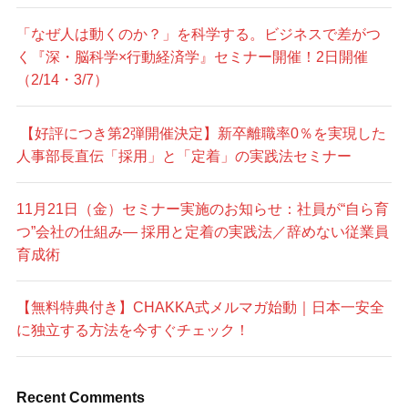
「なぜ人は動くのか？」を科学する。ビジネスで差がつ
く『深・脳科学×行動経済学』セミナー開催！2日開催
（2/14・3/7）
【好評につき第2弾開催決定】新卒離職率0％を実現した
人事部長直伝「採用」と「定着」の実践法セミナー
11月21日（金）セミナー実施のお知らせ：社員が“自ら育
つ”会社の仕組み— 採用と定着の実践法／辞めない従業員
育成術
【無料特典付き】CHAKKA式メルマガ始動｜日本一安全
に独立する方法を今すぐチェック！
Recent Comments