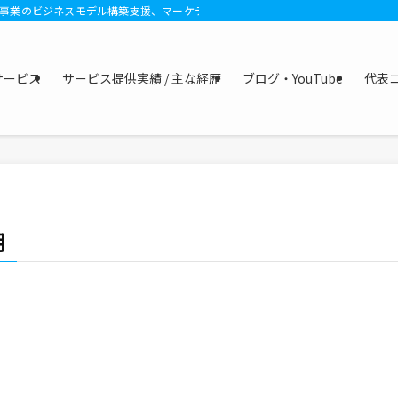
規事業のビジネスモデル構築支援、マーケティング支援、個人向けには夢や目標へ
サービス
サービス提供実績 / 主な経歴
ブログ・YouTube
代表
朗